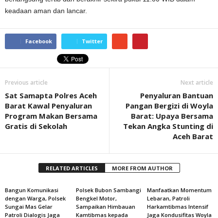
keadaan aman dan lancar.
Facebook
Twitter
Previous article
Next article
Sat Samapta Polres Aceh
Penyaluran Bantuan
Barat Kawal Penyaluran
Pangan Bergizi di Woyla
Program Makan Bersama
Barat: Upaya Bersama
Gratis di Sekolah
Tekan Angka Stunting di
Aceh Barat
RELATED ARTICLES
MORE FROM AUTHOR
Bangun Komunikasi
Polsek Bubon Sambangi
Manfaatkan Momentum
dengan Warga, Polsek
Bengkel Motor,
Lebaran, Patroli
Sungai Mas Gelar
Sampaikan Himbauan
Harkamtibmas Intensif
Patroli Dialogis Jaga
Kamtibmas kepada
Jaga Kondusifitas Woyla