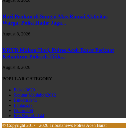
August 8, 2026
Hari Peukan di Sungai Mas Ramai Aktivitas
Warga, Polisi Hadir Jaga...
August 8, 2026
KRYD Malam Hari, Polres Aceh Barat Perkuat
Kehadiran Polisi di Titik...
August 8, 2026
POPULAR CATEGORY
Polsek
3620
Seputar Meulaboh
2012
Binkam
1945
Lantas
637
Umum
294
Res Narkoba
144
© Copyright 2017 - 2026 Tribratanews Polres Aceh Barat