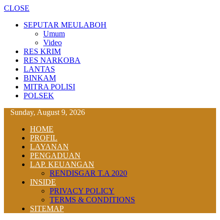
CLOSE
SEPUTAR MEULABOH
Umum
Video
RES KRIM
RES NARKOBA
LANTAS
BINKAM
MITRA POLISI
POLSEK
Sunday, August 9, 2026
HOME
PROFIL
LAYANAN
PENGADUAN
LAP. KEUANGAN
RENDISGAR T.A 2020
INSIDE
PRIVACY POLICY
TERMS & CONDITIONS
SITEMAP