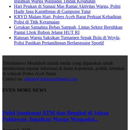
Ingatkan Warga Waspadai Tindak Kejahatan
Hari Peukan di Sungai Mas Ramai Aktivitas Warga, Polisi
Hadir Jaga Kamtibmas di Gampong Tutut
KRYD Malam Hari, Polres Aceh Barat Perkuat Kehadiran
Polisi di Titik Keramaian
Gerakan Samatiga Bebas Sampah, Lintas Sektor Bersihkan
Pantai Lhok Bubon Jelang HUT RI
Ratusan Warga Saksikan Turnamen Sepak Bola di Woyla,
Polisi Pastikan Pertandingan Berlangsung Sportif
Tribratanews Meulaboh adalah media yang digunakan untuk
memberikan seputar informasi di dunia kepolisian, politik, kriminal
di wilayah Polres Aceh Barat
Contact us:
admin@polresacehbarat.com
EVEN MORE NEWS
Polisi Sambangi ATM dan Bengkel di Johan
Pahlawan, Ingatkan Warga Waspadai...