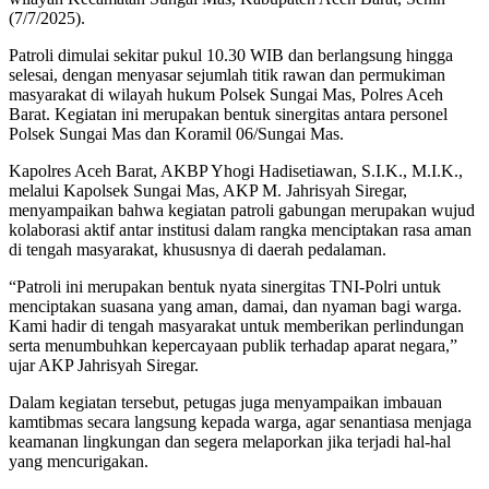
(7/7/2025).
Patroli dimulai sekitar pukul 10.30 WIB dan berlangsung hingga
selesai, dengan menyasar sejumlah titik rawan dan permukiman
masyarakat di wilayah hukum Polsek Sungai Mas, Polres Aceh
Barat. Kegiatan ini merupakan bentuk sinergitas antara personel
Polsek Sungai Mas dan Koramil 06/Sungai Mas.
Kapolres Aceh Barat, AKBP Yhogi Hadisetiawan, S.I.K., M.I.K.,
melalui Kapolsek Sungai Mas, AKP M. Jahrisyah Siregar,
menyampaikan bahwa kegiatan patroli gabungan merupakan wujud
kolaborasi aktif antar institusi dalam rangka menciptakan rasa aman
di tengah masyarakat, khususnya di daerah pedalaman.
“Patroli ini merupakan bentuk nyata sinergitas TNI-Polri untuk
menciptakan suasana yang aman, damai, dan nyaman bagi warga.
Kami hadir di tengah masyarakat untuk memberikan perlindungan
serta menumbuhkan kepercayaan publik terhadap aparat negara,”
ujar AKP Jahrisyah Siregar.
Dalam kegiatan tersebut, petugas juga menyampaikan imbauan
kamtibmas secara langsung kepada warga, agar senantiasa menjaga
keamanan lingkungan dan segera melaporkan jika terjadi hal-hal
yang mencurigakan.