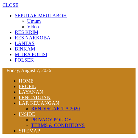
CLOSE
SEPUTAR MEULABOH
Umum
Video
RES KRIM
RES NARKOBA
LANTAS
BINKAM
MITRA POLISI
POLSEK
Friday, August 7, 2026
HOME
PROFIL
LAYANAN
PENGADUAN
LAP. KEUANGAN
RENDISGAR T.A 2020
INSIDE
PRIVACY POLICY
TERMS & CONDITIONS
SITEMAP