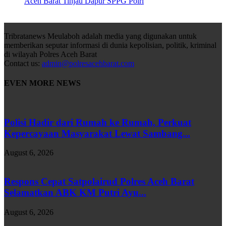
Aceh Barat Tinjau Dapur SPPG Polri
Tribratanews Meulaboh adalah media yang digunakan untuk
memberikan seputar informasi di dunia kepolisian, politik, kriminal
di wilayah Polres Aceh Barat
Contact us:
admin@polresacehbarat.com
EVEN MORE NEWS
Polisi Hadir dari Rumah ke Rumah, Perkuat
Kepercayaan Masyarakat Lewat Sambang...
August 6, 2026
Respons Cepat Satpolairud Polres Aceh Barat
Selamatkan ABK KM Putri Ayu...
August 6, 2026