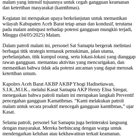
malam yang intensif tujuannya untuk cegah gangguan keamanan
dan ketertiban masyarakat (kamtibmas).
Kegiatan ini merupakan upaya berkelanjutan untuk memastikan
wilayah Kabupaten Aceh Barat tetap aman dan kondusif, terutama
pada malam antisipasi terhadap potensi gangguan mungkin terjadi,
Minggu (04/05/2025) Malam.
Dalam patroli malam ini, personel Sat Samapta bergerak melintasi
berbagai titik strategis termasuk pemukiman, jalan utama,
perbelanjahan, titik kumpul orang, serta lokasi-lokasi yang dianggap
rawan gangguan. memantau aktivitas yang mencurigakan, dan
memastikan bahwa tidak ada potensi ancaman yang dapat merusak
ketertiban umum.
Kapolres Aceh Barat AKBP AKBP Yhogi Hadisetiawan,
S.I.K.,M.I.K., melalui Kasat Samapta AKP Henry Elisa Siregar,
menegaskan bahwa patroli malam ini merupakan langkah Preventif
pencegahan gangguan Kamatibmas. “Kami melakukan patroli
malam untuk secara proaktif mencegah gangguan kamtibmas,” ujar
Kasat.
Selama patroli, personel Sat Samapta juga berinteraksi langsung
dengan masyarakat. Mereka berbincang dengan warga untuk
mendengarkan keluhan atau kekhawatiran terkait keamanan.