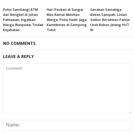
Polisi Sambangi ATM
Hari Peukan di Sungai
Gerakan Samatiga
dan Bengkel di Johan
Mas Ramai Aktivitas
Bebas Sampah, Lintas
Pahlawan, Ingatkan
Warga, Polisi Hadir Jaga
Sektor Bersihkan Pantai
Warga Waspadai Tindak
Kamtibmas di Gampong
Lhok Bubon Jelang HUT
Kejahatan
Tutut
RI
NO COMMENTS
LEAVE A REPLY