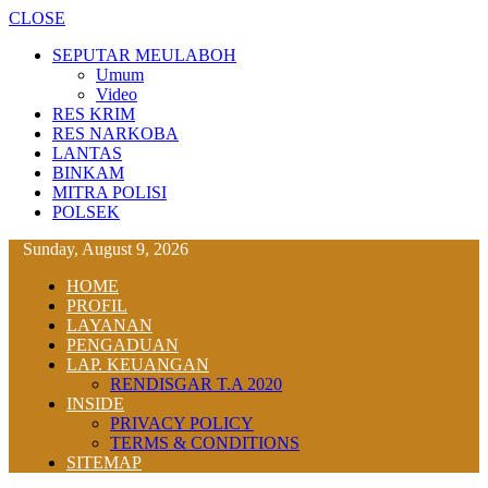
CLOSE
SEPUTAR MEULABOH
Umum
Video
RES KRIM
RES NARKOBA
LANTAS
BINKAM
MITRA POLISI
POLSEK
Sunday, August 9, 2026
HOME
PROFIL
LAYANAN
PENGADUAN
LAP. KEUANGAN
RENDISGAR T.A 2020
INSIDE
PRIVACY POLICY
TERMS & CONDITIONS
SITEMAP