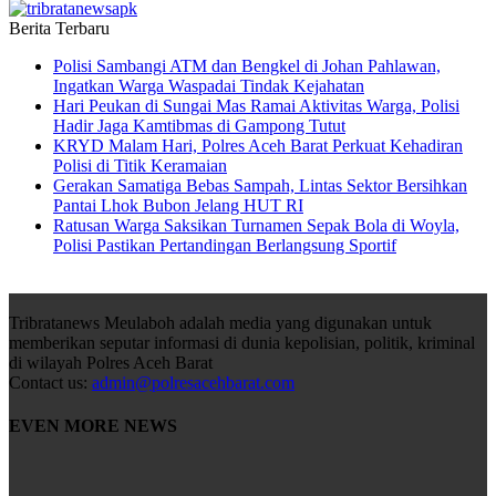
Berita Terbaru
Polisi Sambangi ATM dan Bengkel di Johan Pahlawan,
Ingatkan Warga Waspadai Tindak Kejahatan
Hari Peukan di Sungai Mas Ramai Aktivitas Warga, Polisi
Hadir Jaga Kamtibmas di Gampong Tutut
KRYD Malam Hari, Polres Aceh Barat Perkuat Kehadiran
Polisi di Titik Keramaian
Gerakan Samatiga Bebas Sampah, Lintas Sektor Bersihkan
Pantai Lhok Bubon Jelang HUT RI
Ratusan Warga Saksikan Turnamen Sepak Bola di Woyla,
Polisi Pastikan Pertandingan Berlangsung Sportif
Tribratanews Meulaboh adalah media yang digunakan untuk
memberikan seputar informasi di dunia kepolisian, politik, kriminal
di wilayah Polres Aceh Barat
Contact us:
admin@polresacehbarat.com
EVEN MORE NEWS