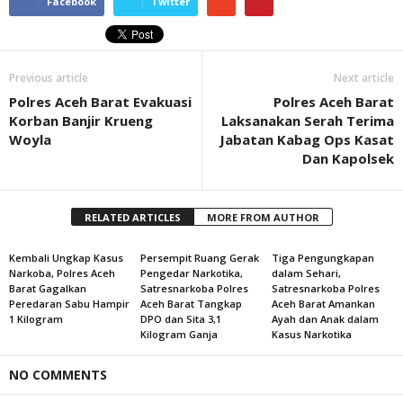
Facebook
Twitter
Previous article
Next article
Polres Aceh Barat Evakuasi
Polres Aceh Barat
Korban Banjir Krueng
Laksanakan Serah Terima
Woyla
Jabatan Kabag Ops Kasat
Dan Kapolsek
RELATED ARTICLES
MORE FROM AUTHOR
Kembali Ungkap Kasus
Persempit Ruang Gerak
Tiga Pengungkapan
Narkoba, Polres Aceh
Pengedar Narkotika,
dalam Sehari,
Barat Gagalkan
Satresnarkoba Polres
Satresnarkoba Polres
Peredaran Sabu Hampir
Aceh Barat Tangkap
Aceh Barat Amankan
1 Kilogram
DPO dan Sita 3,1
Ayah dan Anak dalam
Kilogram Ganja
Kasus Narkotika
NO COMMENTS