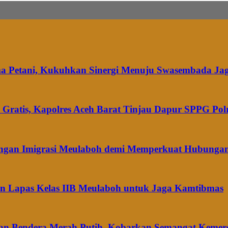
ma Petani, Kukuhkan Sinergi Menuju Swasembada Ja
Gratis, Kapolres Aceh Barat Tinjau Dapur SPPG Pol
dengan Imigrasi Meulaboh demi Memperkuat Hubungan
gan Lapas Kelas IIB Meulaboh untuk Jaga Kamtibmas
ikan Bendera Merah Putih, Kobarkan Semangat Keme