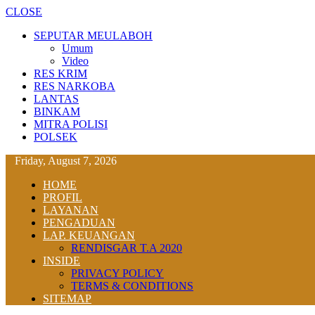
CLOSE
SEPUTAR MEULABOH
Umum
Video
RES KRIM
RES NARKOBA
LANTAS
BINKAM
MITRA POLISI
POLSEK
Friday, August 7, 2026
HOME
PROFIL
LAYANAN
PENGADUAN
LAP. KEUANGAN
RENDISGAR T.A 2020
INSIDE
PRIVACY POLICY
TERMS & CONDITIONS
SITEMAP