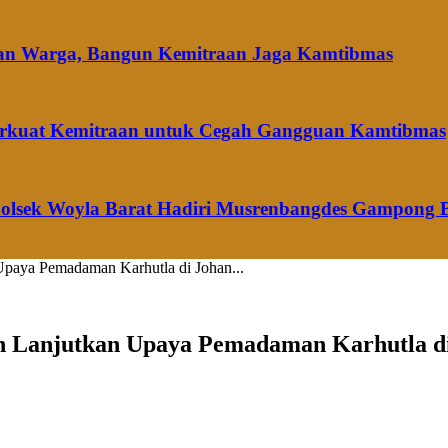
dan Warga, Bangun Kemitraan Jaga Kamtibmas
 Perkuat Kemitraan untuk Cegah Gangguan Kamtibmas
Polsek Woyla Barat Hadiri Musrenbangdes Gampong 
paya Pemadaman Karhutla di Johan...
n Lanjutkan Upaya Pemadaman Karhutla d