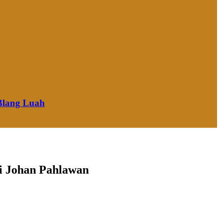
Blang Luah
i Johan Pahlawan