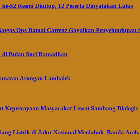
ke-52 Resmi Ditutup, 12 Peserta Dinyatakan Lulus
n Satgas Ops Damai Cartenz Gagalkan Penyelundupan
il di Bulan Suci Ramadhan
camatan Arongan Lambalek
at Kepercayaan Masyarakat Lewat Sambang Dialogis
g Listrik di Jalur Nasional Meulaboh–Banda Aceh, 