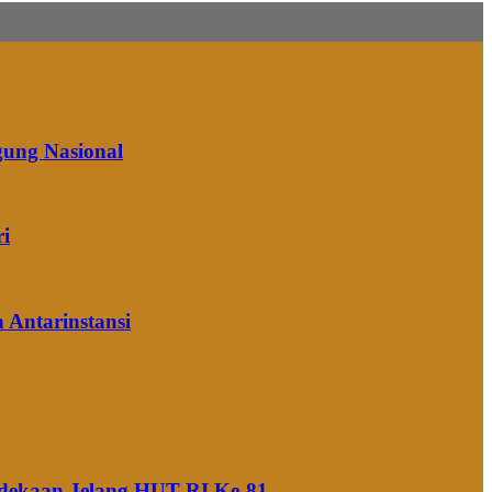
gung Nasional
ri
 Antarinstansi
rdekaan Jelang HUT RI Ke-81