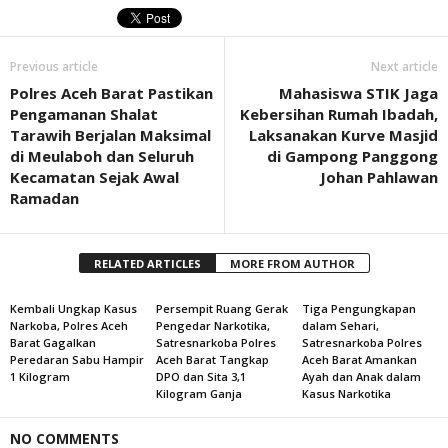
Previous article
Next article
Polres Aceh Barat Pastikan
Mahasiswa STIK Jaga
Pengamanan Shalat
Kebersihan Rumah Ibadah,
Tarawih Berjalan Maksimal
Laksanakan Kurve Masjid
di Meulaboh dan Seluruh
di Gampong Panggong
Kecamatan Sejak Awal
Johan Pahlawan
Ramadan
RELATED ARTICLES
MORE FROM AUTHOR
Kembali Ungkap Kasus
Persempit Ruang Gerak
Tiga Pengungkapan
Narkoba, Polres Aceh
Pengedar Narkotika,
dalam Sehari,
Barat Gagalkan
Satresnarkoba Polres
Satresnarkoba Polres
Peredaran Sabu Hampir
Aceh Barat Tangkap
Aceh Barat Amankan
1 Kilogram
DPO dan Sita 3,1
Ayah dan Anak dalam
Kilogram Ganja
Kasus Narkotika
NO COMMENTS