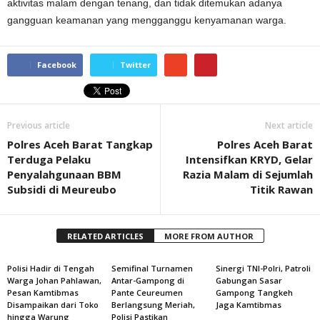
aktivitas malam dengan tenang, dan tidak ditemukan adanya
gangguan keamanan yang mengganggu kenyamanan warga.
Facebook
Twitter
Previous article
Next article
Polres Aceh Barat Tangkap
Polres Aceh Barat
Terduga Pelaku
Intensifkan KRYD, Gelar
Penyalahgunaan BBM
Razia Malam di Sejumlah
Subsidi di Meureubo
Titik Rawan
RELATED ARTICLES
MORE FROM AUTHOR
Polisi Hadir di Tengah
Semifinal Turnamen
Sinergi TNI-Polri, Patroli
Warga Johan Pahlawan,
Antar-Gampong di
Gabungan Sasar
Pesan Kamtibmas
Pante Ceureumen
Gampong Tangkeh
Disampaikan dari Toko
Berlangsung Meriah,
Jaga Kamtibmas
hingga Warung
Polisi Pastikan