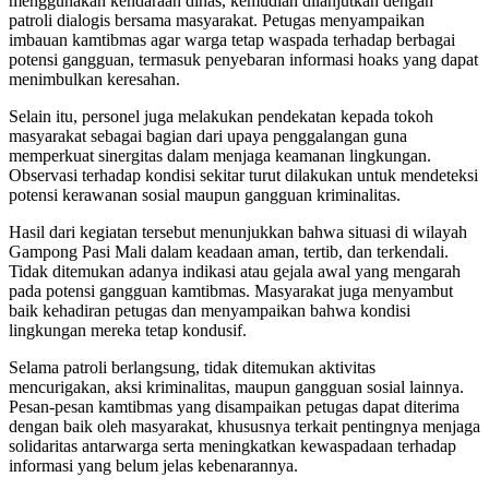
menggunakan kendaraan dinas, kemudian dilanjutkan dengan
patroli dialogis bersama masyarakat. Petugas menyampaikan
imbauan kamtibmas agar warga tetap waspada terhadap berbagai
potensi gangguan, termasuk penyebaran informasi hoaks yang dapat
menimbulkan keresahan.
Selain itu, personel juga melakukan pendekatan kepada tokoh
masyarakat sebagai bagian dari upaya penggalangan guna
memperkuat sinergitas dalam menjaga keamanan lingkungan.
Observasi terhadap kondisi sekitar turut dilakukan untuk mendeteksi
potensi kerawanan sosial maupun gangguan kriminalitas.
Hasil dari kegiatan tersebut menunjukkan bahwa situasi di wilayah
Gampong Pasi Mali dalam keadaan aman, tertib, dan terkendali.
Tidak ditemukan adanya indikasi atau gejala awal yang mengarah
pada potensi gangguan kamtibmas. Masyarakat juga menyambut
baik kehadiran petugas dan menyampaikan bahwa kondisi
lingkungan mereka tetap kondusif.
Selama patroli berlangsung, tidak ditemukan aktivitas
mencurigakan, aksi kriminalitas, maupun gangguan sosial lainnya.
Pesan-pesan kamtibmas yang disampaikan petugas dapat diterima
dengan baik oleh masyarakat, khususnya terkait pentingnya menjaga
solidaritas antarwarga serta meningkatkan kewaspadaan terhadap
informasi yang belum jelas kebenarannya.