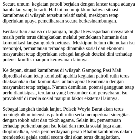
Secara umum, kegiatan patroli berjalan dengan lancar tanpa adanya
hambatan yang berarti. Hal ini menunjukkan bahwa situasi
kamtibmas di wilayah tersebut relatif stabil, meskipun tetap
diperlukan upaya pemeliharaan secara berkesinambungan.
Berdasarkan analisa di lapangan, tingkat kewaspadaan masyarakat
masih perlu terus ditingkatkan melalui pendekatan humanis dan
komunikasi langsung oleh petugas. Meskipun belum ditemukan isu
menonjol, pemantauan terhadap dinamika sosial dan ekonomi
masyarakat tetap diperlukan sebagai langkah deteksi dini terhadap
potensi konflik maupun kerawanan lainnya.
Ke depan, situasi kamtibmas di wilayah Gampong Pasi Mali
diprediksi akan tetap kondusif apabila kegiatan patroli rutin terus
dilaksanakan dan komunikasi antara aparat keamanan dengan
masyarakat tetap terjaga. Namun demikian, potensi gangguan tetap
perlu diantisipasi, terutama yang bersumber dari penyebaran isu
provokatif di media sosial maupun faktor eksternal lainnya.
Sebagai langkah tindak lanjut, Polsek Woyla Barat akan terus
meningkatkan intensitas patroli rutin serta memperkuat sinergitas
dengan tokoh adat dan tokoh agama. Selain itu, pemantauan
terhadap perkembangan isu lokal dan media sosial juga akan
dioptimalkan, serta pemberdayaan peran Bhabinkamtibmas dalam
mendeteksi gejala sosial secara dini akan terus ditingkatkan.