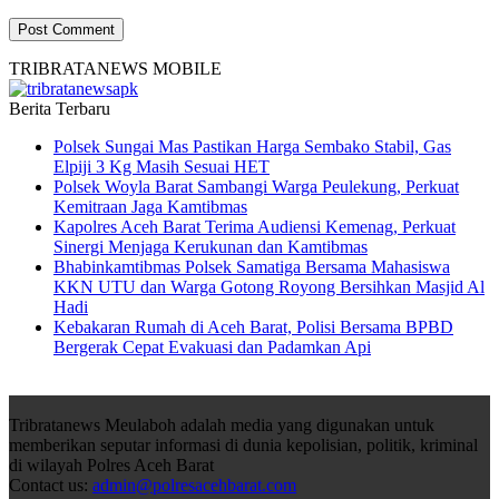
TRIBRATANEWS MOBILE
Berita Terbaru
Polsek Sungai Mas Pastikan Harga Sembako Stabil, Gas
Elpiji 3 Kg Masih Sesuai HET
Polsek Woyla Barat Sambangi Warga Peulekung, Perkuat
Kemitraan Jaga Kamtibmas
Kapolres Aceh Barat Terima Audiensi Kemenag, Perkuat
Sinergi Menjaga Kerukunan dan Kamtibmas
Bhabinkamtibmas Polsek Samatiga Bersama Mahasiswa
KKN UTU dan Warga Gotong Royong Bersihkan Masjid Al
Hadi
Kebakaran Rumah di Aceh Barat, Polisi Bersama BPBD
Bergerak Cepat Evakuasi dan Padamkan Api
Tribratanews Meulaboh adalah media yang digunakan untuk
memberikan seputar informasi di dunia kepolisian, politik, kriminal
di wilayah Polres Aceh Barat
Contact us:
admin@polresacehbarat.com