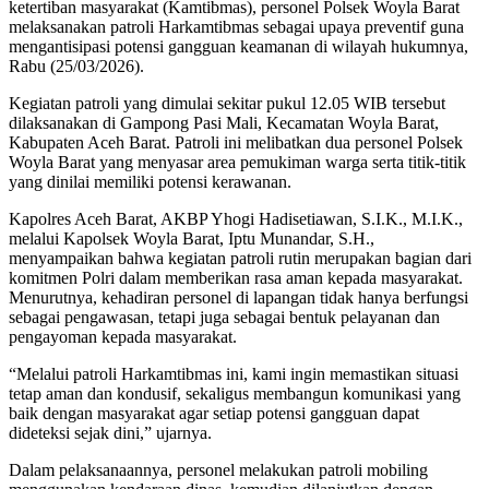
ketertiban masyarakat (Kamtibmas), personel Polsek Woyla Barat
melaksanakan patroli Harkamtibmas sebagai upaya preventif guna
mengantisipasi potensi gangguan keamanan di wilayah hukumnya,
Rabu (25/03/2026).
Kegiatan patroli yang dimulai sekitar pukul 12.05 WIB tersebut
dilaksanakan di Gampong Pasi Mali, Kecamatan Woyla Barat,
Kabupaten Aceh Barat. Patroli ini melibatkan dua personel Polsek
Woyla Barat yang menyasar area pemukiman warga serta titik-titik
yang dinilai memiliki potensi kerawanan.
Kapolres Aceh Barat, AKBP Yhogi Hadisetiawan, S.I.K., M.I.K.,
melalui Kapolsek Woyla Barat, Iptu Munandar, S.H.,
menyampaikan bahwa kegiatan patroli rutin merupakan bagian dari
komitmen Polri dalam memberikan rasa aman kepada masyarakat.
Menurutnya, kehadiran personel di lapangan tidak hanya berfungsi
sebagai pengawasan, tetapi juga sebagai bentuk pelayanan dan
pengayoman kepada masyarakat.
“Melalui patroli Harkamtibmas ini, kami ingin memastikan situasi
tetap aman dan kondusif, sekaligus membangun komunikasi yang
baik dengan masyarakat agar setiap potensi gangguan dapat
dideteksi sejak dini,” ujarnya.
Dalam pelaksanaannya, personel melakukan patroli mobiling