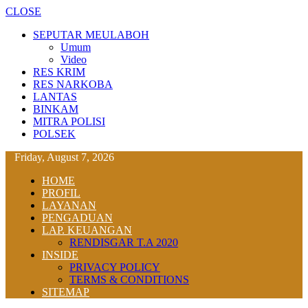
CLOSE
SEPUTAR MEULABOH
Umum
Video
RES KRIM
RES NARKOBA
LANTAS
BINKAM
MITRA POLISI
POLSEK
Friday, August 7, 2026
HOME
PROFIL
LAYANAN
PENGADUAN
LAP. KEUANGAN
RENDISGAR T.A 2020
INSIDE
PRIVACY POLICY
TERMS & CONDITIONS
SITEMAP