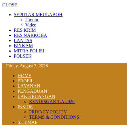
CLOSE
SEPUTAR MEULABOH
Umum
Video
RES KRIM
RES NARKOBA
LANTAS
BINKAM
MITRA POLISI
POLSEK
Friday, August 7, 2026
HOME
PROFIL
LAYANAN
PENGADUAN
LAP. KEUANGAN
RENDISGAR T.A 2020
INSIDE
PRIVACY POLICY
TERMS & CONDITIONS
SITEMAP