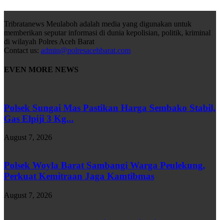
Tribratanews Meulaboh adalah media yang digunakan untuk
memberikan seputar informasi di dunia kepolisian, politik, kriminal
di wilayah Polres Aceh Barat
Contact us:
admin@polresacehbarat.com
EVEN MORE NEWS
Polsek Sungai Mas Pastikan Harga Sembako Stabil,
Gas Elpiji 3 Kg...
August 7, 2026
Polsek Woyla Barat Sambangi Warga Peulekung,
Perkuat Kemitraan Jaga Kamtibmas
August 7, 2026