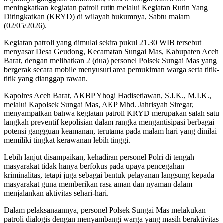
meningkatkan kegiatan patroli rutin melalui Kegiatan Rutin Yang
Ditingkatkan (KRYD) di wilayah hukumnya, Sabtu malam
(02/05/2026).
Kegiatan patroli yang dimulai sekira pukul 21.30 WIB tersebut
menyasar Desa Geudong, Kecamatan Sungai Mas, Kabupaten Aceh
Barat, dengan melibatkan 2 (dua) personel Polsek Sungai Mas yang
bergerak secara mobile menyusuri area pemukiman warga serta titik-
titik yang dianggap rawan.
Kapolres Aceh Barat, AKBP Yhogi Hadisetiawan, S.I.K., M.I.K.,
melalui Kapolsek Sungai Mas, AKP Mhd. Jahrisyah Siregar,
menyampaikan bahwa kegiatan patroli KRYD merupakan salah satu
langkah preventif kepolisian dalam rangka mengantisipasi berbagai
potensi gangguan keamanan, terutama pada malam hari yang dinilai
memiliki tingkat kerawanan lebih tinggi.
Lebih lanjut disampaikan, kehadiran personel Polri di tengah
masyarakat tidak hanya berfokus pada upaya pencegahan
kriminalitas, tetapi juga sebagai bentuk pelayanan langsung kepada
masyarakat guna memberikan rasa aman dan nyaman dalam
menjalankan aktivitas sehari-hari.
Dalam pelaksanaannya, personel Polsek Sungai Mas melakukan
patroli dialogis dengan menyambangi warga yang masih beraktivitas