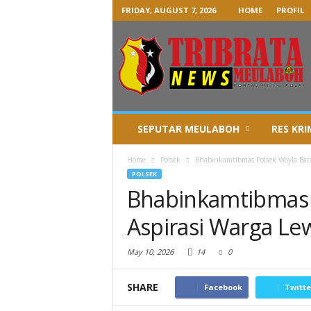
FRIDAY, AUGUST 7, 2026
HOME
PROFIL
SEPUTAR MEULABOH
RES KRI
Home
Polsek
Bhabinkamtibmas Polsek Woyla Bara
POLSEK
Bhabinkamtibmas 
Aspirasi Warga L
May 10, 2026
14
0
SHARE
Facebook
Twitte