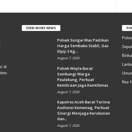
EVEN MORE NEWS
PO
Polse
Polsek Sungai Mas Pastikan
Harga Sembako Stabil, Gas
Seput
Elpiji 3 Kg...
Bink
August 7, 2026
Lanta
i di
Polsek Woyla Barat
olres
Umu
Sambangi Warga
Peulekung, Perkuat
Res N
Kemitraan Jaga Kamtibmas
August 7, 2026
Kapolres Aceh Barat Terima
Audiensi Kemenag, Perkuat
Sinergi Menjaga Kerukunan
dan...
August 7, 2026