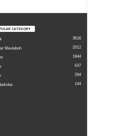
PULAR CATEGORY
3616
k
2012
ar Meulaboh
1944
am
637
s
294
m
144
arkoba