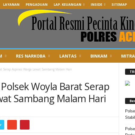
LAYANAN
PENGADUAN
LAP. KEUANGAN
INSIDE
SITEMAP
M
RES NARKOBA
LANTAS
BINKAM
MITRA
t Serap Aspirasi Warga Lewat Sambang Malam Hari
TR
Polsek Woyla Barat Serap
ewat Sambang Malam Hari
Be
Polse
Stabi
r
Polse