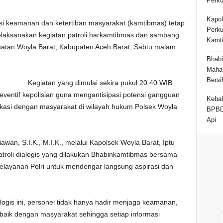
Perku
Kapol
si keamanan dan ketertiban masyarakat (kamtibmas) tetap
Perku
elaksanakan kegiatan patroli harkamtibmas dan sambang
Kamt
atan Woyla Barat, Kabupaten Aceh Barat, Sabtu malam
Bhab
Maha
Bersi
Kegiatan yang dimulai sekira pukul 20.40 WIB
eventif kepolisian guna mengantisipasi potensi gangguan
Kebak
asi dengan masyarakat di wilayah hukum Polsek Woyla
BPBD
Api
wan, S.I.K., M.I.K., melalui Kapolsek Woyla Barat, Iptu
roli dialogis yang dilakukan Bhabinkamtibmas bersama
elayanan Polri untuk mendengar langsung aspirasi dan
alogis ini, personel tidak hanya hadir menjaga keamanan,
baik dengan masyarakat sehingga setiap informasi