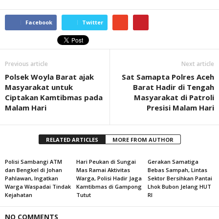
Facebook
Twitter
Previous article
Next article
Polsek Woyla Barat ajak
Sat Samapta Polres Aceh
Masyarakat untuk
Barat Hadir di Tengah
Ciptakan Kamtibmas pada
Masyarakat di Patroli
Malam Hari
Presisi Malam Hari
RELATED ARTICLES
MORE FROM AUTHOR
Polisi Sambangi ATM
Hari Peukan di Sungai
Gerakan Samatiga
dan Bengkel di Johan
Mas Ramai Aktivitas
Bebas Sampah, Lintas
Pahlawan, Ingatkan
Warga, Polisi Hadir Jaga
Sektor Bersihkan Pantai
Warga Waspadai Tindak
Kamtibmas di Gampong
Lhok Bubon Jelang HUT
Kejahatan
Tutut
RI
NO COMMENTS