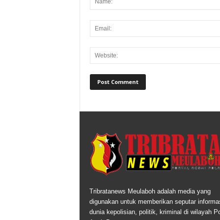
Tribratanews Meulaboh adalah media yang
digunakan untuk memberikan seputar informas
dunia kepolisian, politik, kriminal di wilayah P