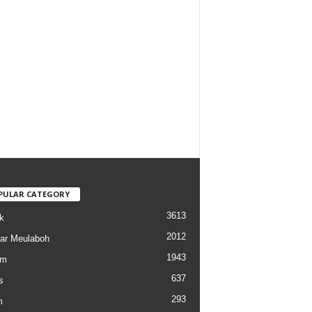
PULAR CATEGORY
3613
k
2012
ar Meulaboh
1943
am
637
s
293
m