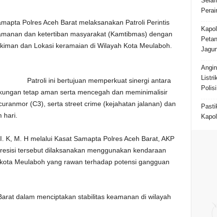
Selam
Perai
Samapta Polres Aceh Barat melaksanakan Patroli Perintis
Kapol
 keamanan dan ketertiban masyarakat (Kamtibmas) dengan
Petan
kiman dan Lokasi keramaian di Wilayah Kota Meulaboh.
Jagun
Angi
Listr
Patroli ini bertujuan memperkuat sinergi antara
Polis
gkungan tetap aman serta mencegah dan meminimalisir
 curanmor (C3), serta street crime (kejahatan jalanan) dan
Pasti
 hari.
Kapol
I. K, M. H melalui Kasat Samapta Polres Aceh Barat, AKP
 presisi tersebut dilaksanakan menggunakan kendaraan
 kota Meulaboh yang rawan terhadap potensi gangguan
Barat dalam menciptakan stabilitas keamanan di wilayah