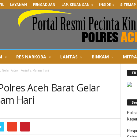
IL
LAYANAN
PENGADUAN
LAP. KEUANGAN
INSIDE
SITEMAP
M
RES NARKOBA
LANTAS
BINKAM
MITRA
t Gelar Patroli Perintis Malam Hari
TR
 Polres Aceh Barat Gelar
alam Hari
Be
Polis
Keper
r
Respo