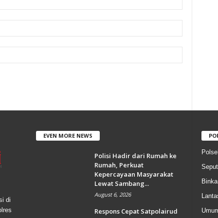
EVEN MORE NEWS
PO
Polse
Polisi Hadir dari Rumah ke
Rumah, Perkuat
Seput
Kepercayaan Masyarakat
Bink
Lewat Sambang...
August 6, 2026
Lanta
i di
olres
Respons Cepat Satpolairud
Umu