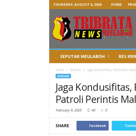
THURSDAY, AUGUST 6, 2026
HOME
PROF
SEPUTAR MEULABOH
RES KRI
Home
Binkam
Jaga Kondusifitas, Polres Aceh Bara
BINKAM
Jaga Kondusifitas,
Patroli Perintis M
February 9, 2025
40
0
SHARE
Facebook
Twitte