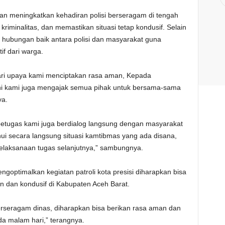
rtujuan meningkatkan kehadiran polisi berseragam di tengah
iminalitas, dan memastikan situasi tetap kondusif. Selain
in hubungan baik antara polisi dan masyarakat guna
if dari warga.
 dari upaya kami menciptakan rasa aman, Kepada
ini kami juga mengajak semua pihak untuk bersama-sama
ya.
petugas kami juga berdialog langsung dengan masyarakat
i secara langsung situasi kamtibmas yang ada disana,
pelaksanaan tugas selanjutnya,” sambungnya.
ptimalkan kegiatan patroli kota presisi diharapkan bisa
 dan kondusif di Kabupaten Aceh Barat.
rseragam dinas, diharapkan bisa berikan rasa aman dan
 malam hari,” terangnya.